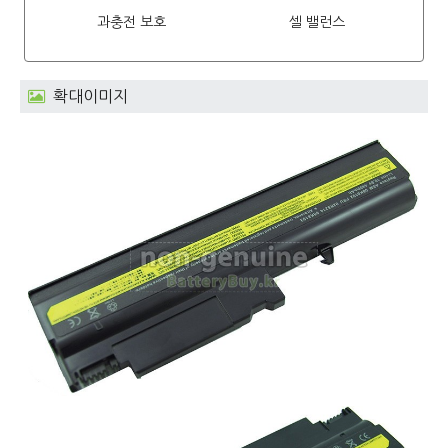
과충전 보호
셀 밸런스
확대이미지