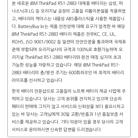
본 새로운
IBM ThinkPad R51-2883
대체용 배터리는 삼성, 파
나소닉과 LG 등 오리지날 공장의 고품질 리튬이온셀을 적용하였
고, 배터리의 케이스는 내용성 ABS플라스틱을 사용한 제품입니
다. BatteryBuy.kr는 제품 안전성에 대해 요구가 엄격한 바 해당
IBM ThinkPad R51-2883 배터리
제품은 전부KC, CE, UL,
ROHS, ISO 9001/9002 등 일련의 안전인증을 통과하여 국제표
준에 부합되며 오리지날사의 규격과 100％로 호환가능하며 오
리지널 ThinkPad R51-2883 배터리와 완전 매칭 심지어 초과
가능한 성능을 자랑하고 있습니다. 해당 IBM ThinkPad R51-
2883 배터리의 충/방전 주기는 600회좌우인 바 최적의 배터리
라이프를 선사하고 있습니다.
한국 배터리 전문샵으로 고품질의 노트북 배터리 제공 사업에 주
력하고 있습니다. 당사는 고객 본위를 견지하고 있으며 단순히
패터리 판매에 그치지 않고 서비스와 신뢰성을 보다 중요시하고
있는 바 당사는 고객님에게 30일 교환/반품과 1년 품질보증 서
비스를 제공하고 있습니다. 기타 의문이 있을 경우 당사의 고객
서비스로 문의하시면 신속한 답변을 드리겠습니다.