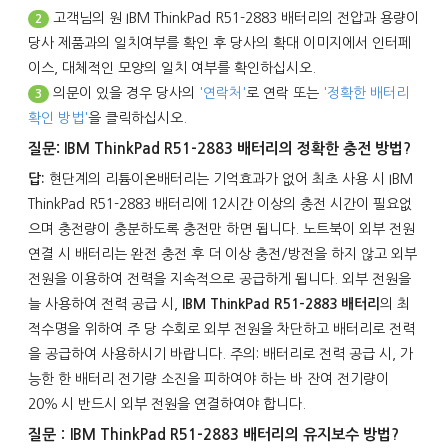
고객님의 원
IBM ThinkPad R51-2883 배터리
의 전압과 용량이
2
당사 제품과의 일치여부를 확인 후 당사의 확대 이미지에서 인터페
이스, 대체적인 모양의 일치 여부를 확인하십시오.
의문이 있을 경우 당사의
'연락처'
로 연락 또는
'정확한 배터리
3
확인 방법'
을 클릭하십시오.
질문: IBM ThinkPad R51-2883 배터리의 정확한 충전 방법?
답:
현단계의 리튬이온배터리는 기억효과가 없어 최초 사용 시
IBM
ThinkPad R51-2883 배터리
에 12시간 이상의 충전 시간이 필요없
으며 충전량이 충분하도록 충전만 하면 됩니다. 노트북이 외부 전원
연결 시 배터리는 완전 충전 후 더 이상 충전/방전을 하지 않고 외부
전원을 이용하여 전력을 지속적으로 공급하게 됩니다. 외부 전원을
늘 사용하여 전력 공급 시,
IBM ThinkPad R51-2883 배터리
의 최
적수명을 위하여 주 당 수회로 외부 전원을 차단하고 배터리로 전력
을 공급하여 사용하시기 바랍니다. 주의: 배터리로 전력 공급 시, 가
능한 한 배터리 전기량 소진을 피하여야 하는 바 잔여 전기량이
20％ 시 반드시 외부 전원을 연결하여야 합니다.
질문：IBM ThinkPad R51-2883 배터리의 유지보수 방법?