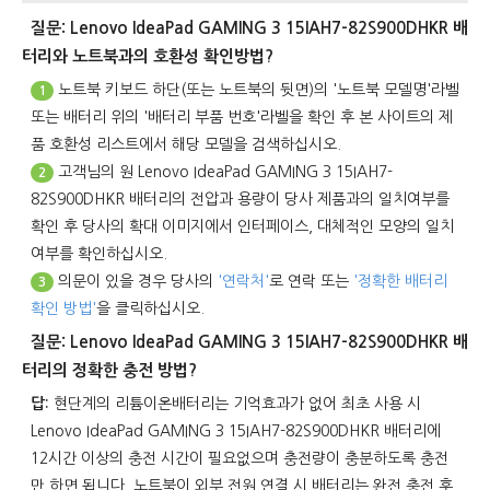
질문: Lenovo IdeaPad GAMING 3 15IAH7-82S900DHKR 배
터리와 노트북과의 호환성 확인방법?
노트북 키보드 하단(또는 노트북의 뒷면)의 '노트북 모델명'라벨
1
또는 배터리 위의 '배터리 부품 번호'라벨을 확인 후 본 사이트의 제
품 호환성 리스트에서 해당 모델을 검색하십시오.
고객님의 원
Lenovo IdeaPad GAMING 3 15IAH7-
2
82S900DHKR 배터리
의 전압과 용량이 당사 제품과의 일치여부를
확인 후 당사의 확대 이미지에서 인터페이스, 대체적인 모양의 일치
여부를 확인하십시오.
의문이 있을 경우 당사의
'연락처'
로 연락 또는
'정확한 배터리
3
확인 방법'
을 클릭하십시오.
질문: Lenovo IdeaPad GAMING 3 15IAH7-82S900DHKR 배
터리의 정확한 충전 방법?
답:
현단계의 리튬이온배터리는 기억효과가 없어 최초 사용 시
Lenovo IdeaPad GAMING 3 15IAH7-82S900DHKR 배터리
에
12시간 이상의 충전 시간이 필요없으며 충전량이 충분하도록 충전
만 하면 됩니다. 노트북이 외부 전원 연결 시 배터리는 완전 충전 후