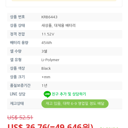
상품 번호
KRB6443
상품 상태
새상품, 대체용 배터리
정격 전압
11.52V
배터리 용량
45Wh
셀 수량
3셀
셀 유형
Li-Polymer
상품 색상
Black
상품 크기
*mm
품질보증기간
1년
LINE 상담
친구 추가 및 상담하기
재고상태
재고 있음, 대략 6-9 영업일 정도 배달
US$ 52.51
US$ 36.76(=49,646원)