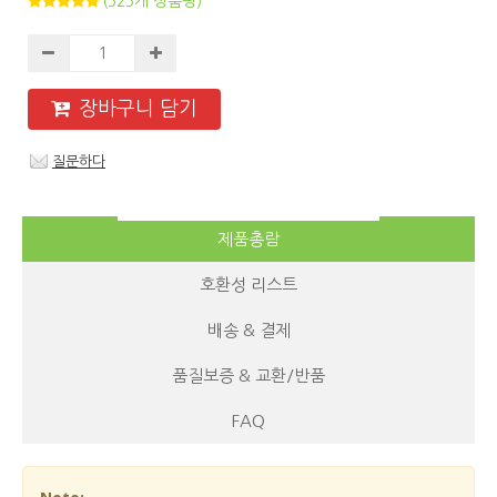
(525개 상품평)
장바구니 담기
질문하다
제품총람
호환성 리스트
배송 & 결제
품질보증 & 교환/반품
FAQ