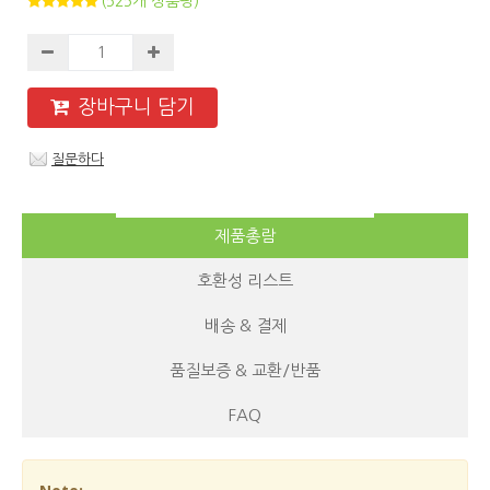
(525개 상품평)
장바구니 담기
질문하다
제품총람
호환성 리스트
배송 & 결제
품질보증 & 교환/반품
FAQ