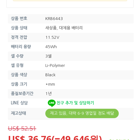
상품 번호
KRB6443
상품 상태
새상품, 대체용 배터리
정격 전압
11.52V
배터리 용량
45Wh
셀 수량
3셀
셀 유형
Li-Polymer
상품 색상
Black
상품 크기
*mm
품질보증기간
1년
LINE 상담
친구 추가 및 상담하기
재고상태
재고 있음, 대략 6-9 영업일 정도 배달
US$ 52.51
US$ 36.76(=49,646원)