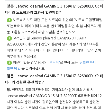
질문: Lenovo IdeaPad GAMING 3 15IAH7-82S900DJKR 배
터리와 노트북과의 호환성 확인방법?
노트북 키보드 하단(또는 노트북의 뒷면)의 '노트북 모델명'라벨
1
또는 배터리 위의 '배터리 부품 번호'라벨을 확인 후 본 사이트의 제
품 호환성 리스트에서 해당 모델을 검색하십시오.
고객님의 원
Lenovo IdeaPad GAMING 3 15IAH7-
2
82S900DJKR 배터리
의 전압과 용량이 당사 제품과의 일치여부를
확인 후 당사의 확대 이미지에서 인터페이스, 대체적인 모양의 일치
여부를 확인하십시오.
의문이 있을 경우 당사의
'연락처'
로 연락 또는
'정확한 배터리
3
확인 방법'
을 클릭하십시오.
질문: Lenovo IdeaPad GAMING 3 15IAH7-82S900DJKR 배
터리의 정확한 충전 방법?
답:
현단계의 리튬이온배터리는 기억효과가 없어 최초 사용 시
Lenovo IdeaPad GAMING 3 15IAH7-82S900DJKR 배터리
에 12
시간 이상의 충전 시간이 필요없으며 충전량이 충분하도록 충전만
하면 됩니다. 노트북이 외부 전원 연결 시 배터리는 완전 충전 후 더