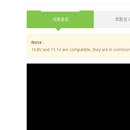
제품총람
호환성 
Note :
10.8V and 11.1V are compatible, they are in common