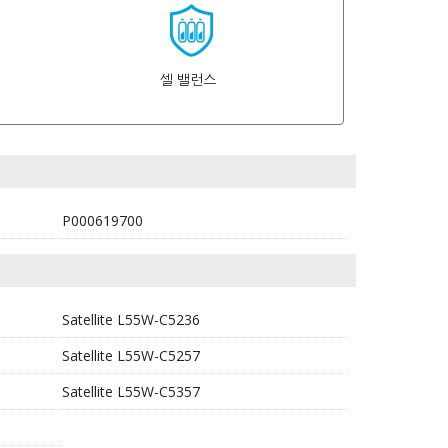
셀 밸런스
P000619700
Satellite L55W-C5236
Satellite L55W-C5257
Satellite L55W-C5357