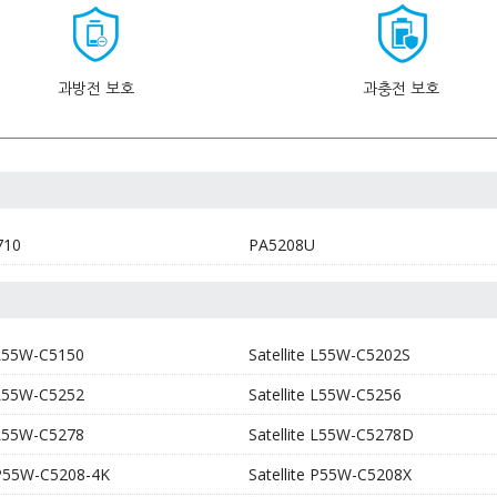
과방전 보호
과충전 보호
710
PA5208U
e L55W-C5150
Satellite L55W-C5202S
e L55W-C5252
Satellite L55W-C5256
e L55W-C5278
Satellite L55W-C5278D
e P55W-C5208-4K
Satellite P55W-C5208X