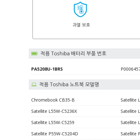
과열 보호
적용 Toshiba 배터리 부품 번호
PA5208U-1BRS
P000645
적용 Toshiba 노트북 모델명
Chromebook CB35-B
Satellit
Satellite L55W-C5236X
Satellit
Satellite L55W-C5259
Satellit
Satellite P55W-C5204D
Satellit