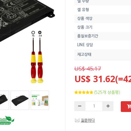
셀 수량
셀 유형
상품 색상
상품 크기
품질보증기간
LINE 상담
재고상태
US$ 45.17
US$ 31.62(=4
(525개 상품평)
질문하다